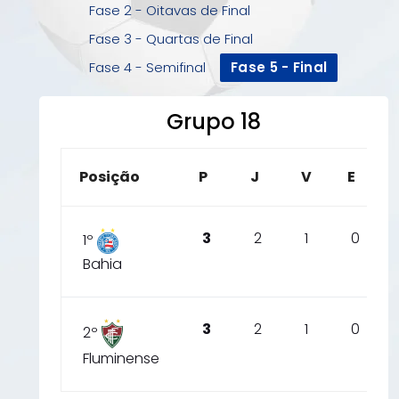
Fase 2 - Oitavas de Final
Fase 3 - Quartas de Final
Fase 4 - Semifinal
Fase 5 - Final
Grupo 18
Posição
P
J
V
E
3
2
1
0
1º
Bahia
3
2
1
0
2º
Fluminense