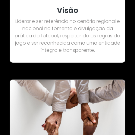
Visão
Liderar e ser referência no cenário regional e
nacional no fomento e divulgação da
prática do futebol, respeitando as regras do
jogo e ser reconhecida como uma entidade
íntegra e transparente.