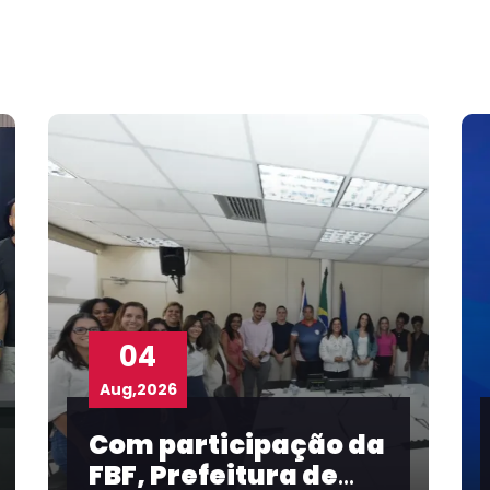
03
Aug,2026
Taíse Galvão
representa FBF em