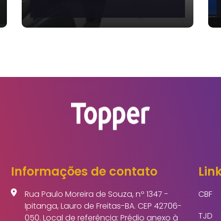
Cerimônia de
Mobilização
Nacional pelo Pacto
Brasil contra o
Feminicídio
Informações de contato
Link
Rua Paulo Moreira de Souza, nº 1347 -
CBF
Ipitanga, Lauro de Freitas-BA. CEP 42706-
TJD
050. Local de referência: Prédio anexo à