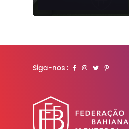
Salvador realiza
026
bate-papo sobre
futebol feminino e a
Copa de 2027
Siga-nos :