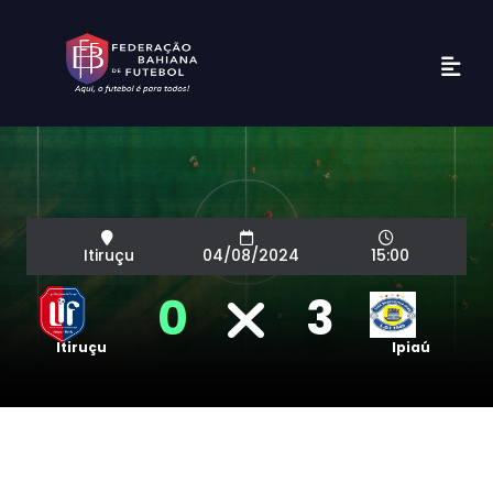
Itiruçu
04/08/2024
15:00
0
3
Itiruçu
Ipiaú