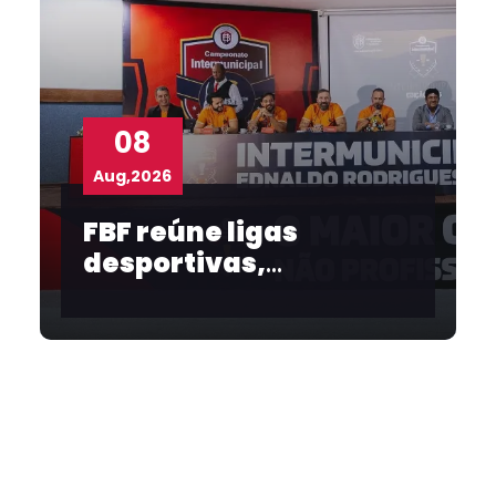
08
Aug,2026
FBF reúne ligas
desportivas,
convidados e
imprensa no
lançamento do
Intermunicipal 2026