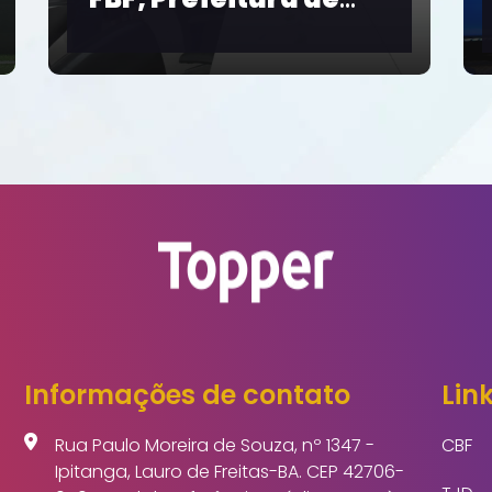
Cerimônia de
Mobilização
 a
Nacional pelo Pacto
Brasil contra o
Feminicídio
Informações de contato
Link
Rua Paulo Moreira de Souza, nº 1347 -
CBF
Ipitanga, Lauro de Freitas-BA. CEP 42706-