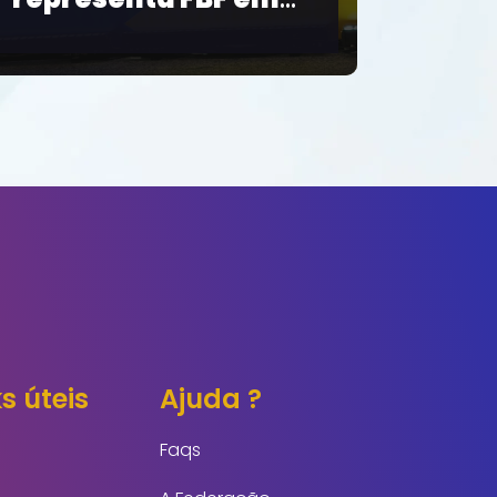
da Série B
s úteis
Ajuda ?
Faqs