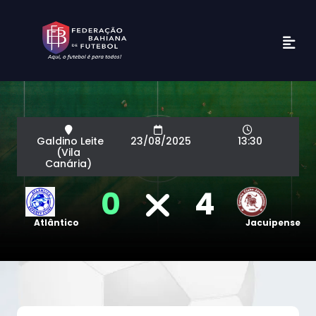
Galdino Leite
23/08/2025
13:30
(Vila
Canária)
0
4
Atlântico
Jacuipense