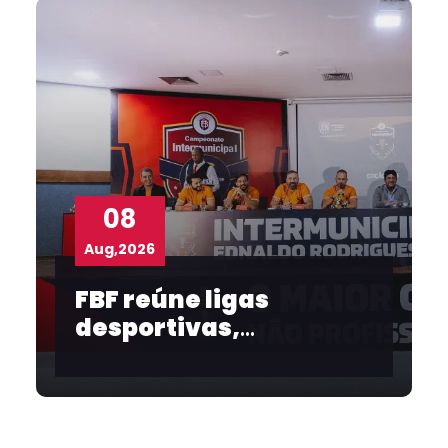
08
Aug,2026
FBF reúne ligas
desportivas,
convidados e
imprensa no
lançamento do
Intermunicipal 2026