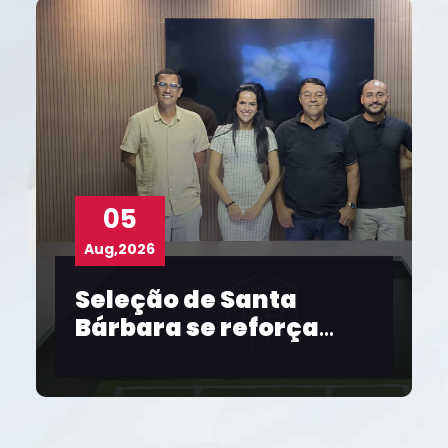
05
Aug,2026
Aug
Seleção de Santa
Co
Bárbara se reforça
FBF
para o Intermunicipal
Sal
2026
pap
fem
20