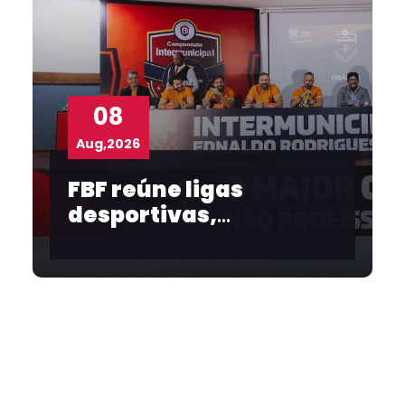
08
Aug,2026
FBF reúne ligas
desportivas,
convidados e
imprensa no
lançamento do
Intermunicipal 2026