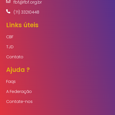
fbf@fbf.org.br
(71) 33210448
Links úteis
CBF
TJD
Contato
Ajuda ?
Faqs
A Federação
Contate-nos