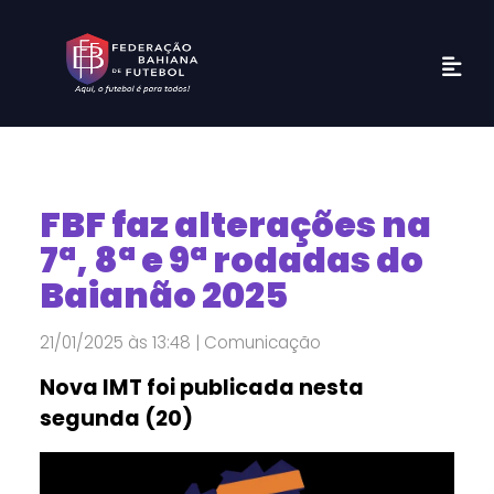
FBF faz alterações na
7ª, 8ª e 9ª rodadas do
Baianão 2025
21/01/2025 às 13:48 | Comunicação
Nova IMT foi publicada nesta
segunda (20)