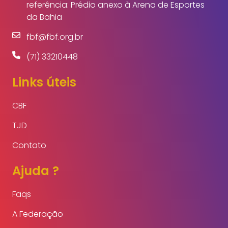
referência: Prédio anexo à Arena de Esportes
da Bahia
fbf@fbf.org.br
(71) 33210448
Links úteis
CBF
TJD
Contato
Ajuda ?
Faqs
A Federação