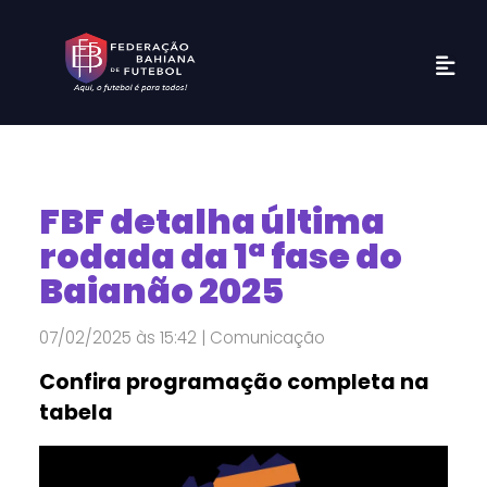
FBF detalha última
rodada da 1ª fase do
Baianão 2025
07/02/2025 às 15:42 | Comunicação
Confira programação completa na
tabela