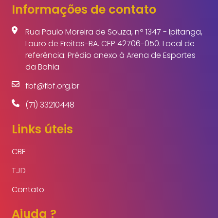
Informações de contato
Rua Paulo Moreira de Souza, nº 1347 - Ipitanga,
Lauro de Freitas-BA. CEP 42706-050. Local de
referência: Prédio anexo à Arena de Esportes
da Bahia
fbf@fbf.org.br
(71) 33210448
Links úteis
CBF
TJD
Contato
Ajuda ?