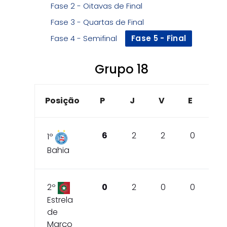
Fase 2 - Oitavas de Final
Fase 3 - Quartas de Final
Fase 4 - Semifinal
Fase 5 - Final
Grupo 18
Posição
P
J
V
E
D
6
2
2
0
0
1º
Bahia
2º
0
2
0
0
2
Estrela
de
Março