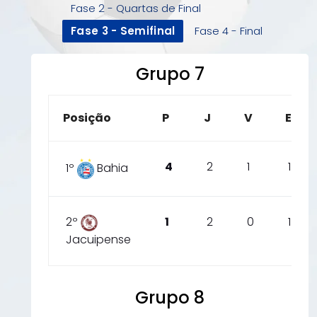
Fase 2 - Quartas de Final
Fase 3 - Semifinal
Fase 4 - Final
Grupo 7
Posição
P
J
V
E
4
2
1
1
1º
Bahia
2º
1
2
0
1
Jacuipense
Grupo 8