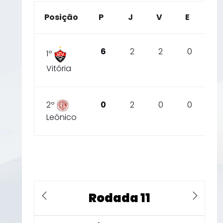
Posição
P
J
V
E
D
6
2
2
0
0
1º
Vitória
2º
0
2
0
0
2
Leônico
Rodada 11
Previous
Next